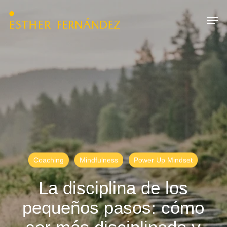
Skip
Menu
Men
to
main
content
Coaching
Mindfulness
Power Up Mindset
La disciplina de los
pequeños pasos: cómo
ser más disciplinado y