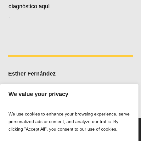
diagnóstico aquí
.
Esther Fernández
Whatsapp:
+34 607 662 203
We value your privacy
esther@estherfdez.es
We use cookies to enhance your browsing experience, serve
personalized ads or content, and analyze our traffic. By
Utilizamos cookies para ofrecerte la mejor experiencia en
clicking "Accept All", you consent to our use of cookies.
nuestra web.
Puedes aprender más sobre qué cookies utilizamos o