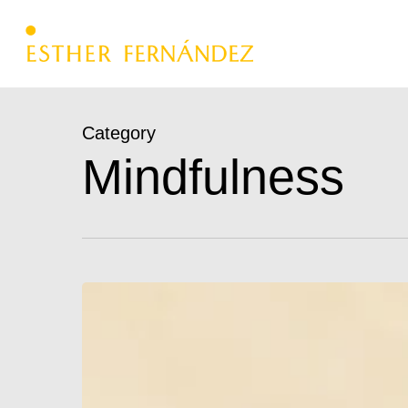
Skip
to
main
content
Category
Mindfulness