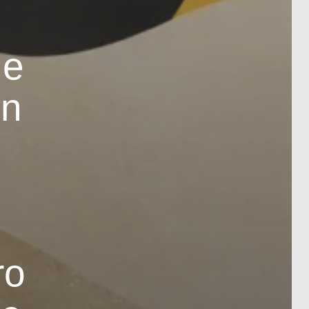
de
en
ro