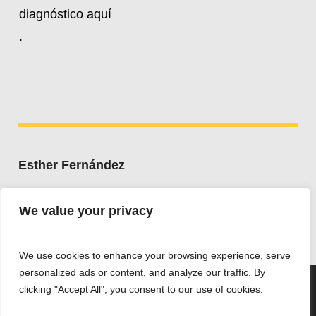
diagnóstico aquí
.
Esther Fernández
Whatsapp:
+34 607 662 203
We value your privacy
esther@estherfdez.es
We use cookies to enhance your browsing experience, serve
personalized ads or content, and analyze our traffic. By
We are using cookies to give you the best experience on
clicking "Accept All", you consent to our use of cookies.
our website.
You can find out more about which cookies we are using or