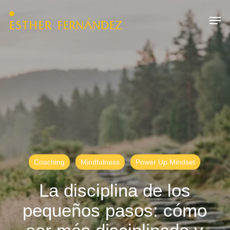
Skip
Menu
Men
to
main
content
Coaching
Mindfulness
Power Up Mindset
La disciplina de los
pequeños pasos: cómo
ser más disciplinado y