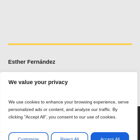
Esther Fernández
Whatsapp:
+34 607 662 203
We value your privacy
esther@estherfdez.es
We use cookies to enhance your browsing experience, serve
personalized ads or content, and analyze our traffic. By
Utilizamos cookies para ofrecerte la mejor experiencia en
clicking "Accept All", you consent to our use of cookies.
nuestra web.
Puedes aprender más sobre qué cookies utilizamos o
desactivarlas en los
ajustes
.
Privacidad ·
Accesibilidad ·
Aviso legal ·
Cookies
Customize
Reject All
Accept All