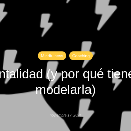
Mindfulness
Coaching
talidad (y por qué tien
modelarla)
noviembre 17, 2024