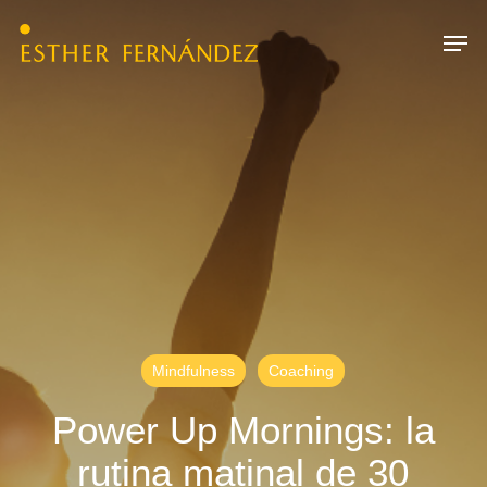
Skip
Menu
Men
to
main
content
Mindfulness
Coaching
Power Up Mornings: la
rutina matinal de 30