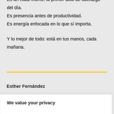
del día.
Es presencia antes de productividad.
Es energía enfocada en lo que sí importa.
Y lo mejor de todo: está en tus manos, cada
mañana.
Esther Fernández
Whatsapp:
+34 607 662 203
We value your privacy
esther@estherfdez.es