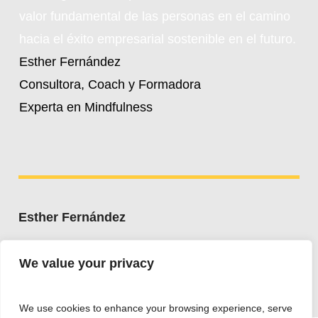
valor fundamental de las personas en el camino
hacia el éxito empresarial sostenible en el futuro.
Esther Fernández
Consultora, Coach y Formadora
Experta en Mindfulness
Esther Fernández
Whatsapp:
+34 607 662 203
We value your privacy
esther@estherfdez.es
We use cookies to enhance your browsing experience, serve