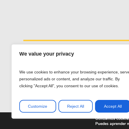
We value your privacy
Esther Fernández
We use cookies to enhance your browsing experience, serv
Whatsapp:
+34 607 662 203
personalized ads or content, and analyze our traffic. By
esther@estherfdez.es
clicking "Accept All", you consent to our use of cookies.
Customize
Reject All
Accept All
Utilizamos cookies
DESIGNED BY OUTSIDERS
Puedes aprender m