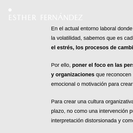
Skip
to
main
En el actual entorno laboral dond
content
la volatilidad, sabemos que es c
el estrés, los procesos de camb
Por ello,
poner el foco en las pe
y organizaciones
que reconocen l
emocional o motivación para crear
Para crear una cultura organizati
plazo, no como una intervención p
interpretación distorsionada y com