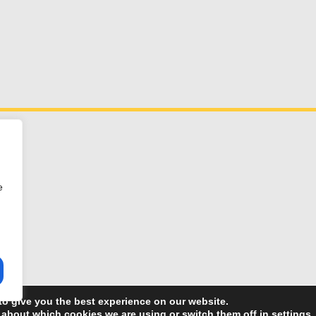
e
ESTHER FERNÁNDEZ
to give you the best experience on our website.
 about which cookies we are using or switch them off in
settings
.