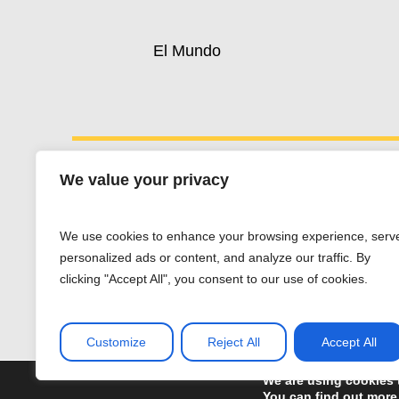
El Mundo
We value your privacy
Esther Fernández
We use cookies to enhance your browsing experience, serv
Whatsapp:
+34 607 662 203
personalized ads or content, and analyze our traffic. By
esther@estherfdez.es
clicking "Accept All", you consent to our use of cookies.
Customize
Reject All
Accept All
DESIGNED BY OUTSIDERS
We are using cookies 
You can find out more