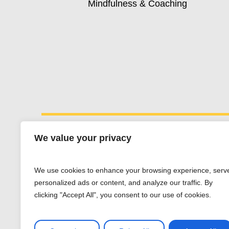
Mindfulness & Coaching
We value your privacy
Esther Fernández
We use cookies to enhance your browsing experience, serv
Whatsapp:
+34 607 662 203
personalized ads or content, and analyze our traffic. By
esther@estherfdez.es
clicking "Accept All", you consent to our use of cookies.