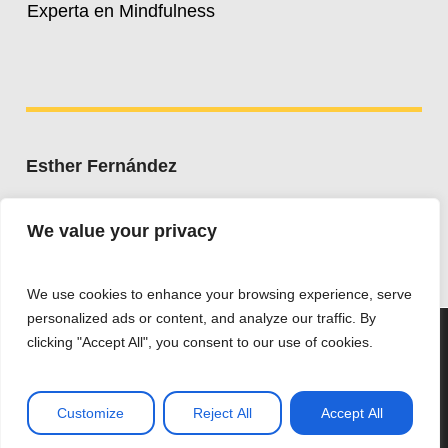
Experta en Mindfulness
Esther Fernández
Whatsapp:
+34 607 662 203
We value your privacy
esther@estherfdez.es
We use cookies to enhance your browsing experience, serve
personalized ads or content, and analyze our traffic. By
Utilizamos cookies para ofrecerte la mejor experiencia en
clicking "Accept All", you consent to our use of cookies.
nuestra web.
Puedes aprender más sobre qué cookies utilizamos o
desactivarlas en los
ajustes
.
Privacidad ·
Accesibilidad ·
Aviso legal ·
Cookies
Customize
Reject All
Accept All
Aceptar
DESIGNED BY OUTSIDERS
ESTHER FERNÁNDEZ
2026