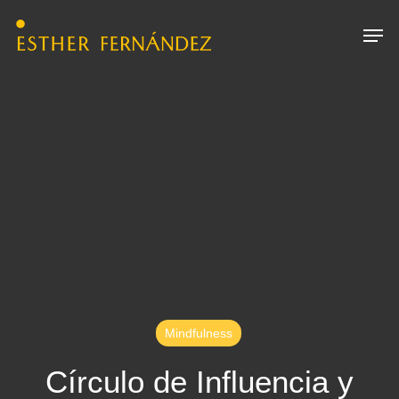
Skip
Menu
Men
to
main
content
Mindfulness
Círculo de Influencia y