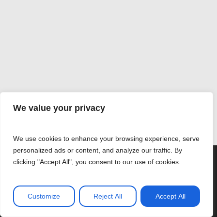
We value your privacy
We use cookies to enhance your browsing experience, serve
personalized ads or content, and analyze our traffic. By
Utilizamos cookies para ofrecerte la mejor experiencia en
clicking "Accept All", you consent to our use of cookies.
nuestra web.
Puedes aprender más sobre qué cookies utilizamos o
desactivarlas en los
ajustes
.
Customize
Reject All
Accept All
Aceptar