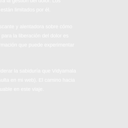
 la gestión del dolor. Los
están limitados por él.
escante y alentadora sobre cómo
para la liberación del dolor es
formación que puede experimentar
siderar la sabiduría que Vidyamala
sulta en mi web). El camino hacia
uable en este viaje.