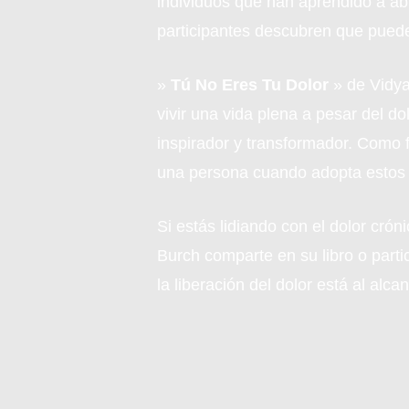
individuos que han aprendido a ab
participantes descubren que pueden 
»
Tú No Eres Tu Dolor
» de Vidya
vivir una vida plena a pesar del d
inspirador y transformador. Como 
una persona cuando adopta estos p
Si estás lidiando con el dolor cró
Burch comparte en su libro o part
la liberación del dolor está al alc