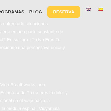
Menu
ROGRAMAS
BLOG
RESERVA
s enfrentado situaciones
ierte en una parte constante de
él? En su libro «Tú No Eres Tu
freciendo una perspectiva única y
 Vida Breathworks, una
Es autora de Tú no eres tu dolor y
ional en el viaje hacia la
en la médula espinal, Vidyamala