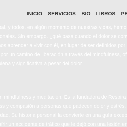
INICIO
SERVICIOS
BIO
LIBROS
P
rsal, y todos, en algún momento de nuestras vidas, hemo
ionales. Sin embargo, ¿qué pasa cuando el dolor se conv
 aprender a vivir con él, en lugar de ser definidos por 
por un camino de liberación a través del mindfulness, o
lena y significativa a pesar del dolor.
n mindfulness y meditación. Es la fundadora de Respira
ss y compasión a personas que padecen dolor y estrés. 
edad. Su historia personal la convierte en una guía excepc
ufrir un accidente de tráfico que le dejó con una lesión 