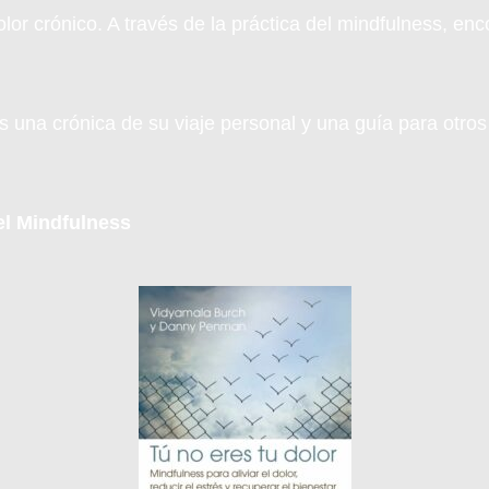
olor crónico. A través de la práctica del mindfulness, en
s una crónica de su viaje personal y una guía para otro
el Mindfulness