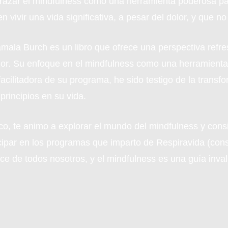
razar el mindfulness como una herramienta poderosa para
vivir una vida significativa, a pesar del dolor, y que no 
mala Burch es un libro que ofrece una perspectiva refr
olor. Su enfoque en el mindfulness como una herramienta 
facilitadora de su programa, he sido testigo de la trans
rincipios en su vida.
nico, te animo a explorar el mundo del mindfulness y con
icipar en los programas que imparto de Respiravida (con
ance de todos nosotros, y el mindfulness es una guía inval