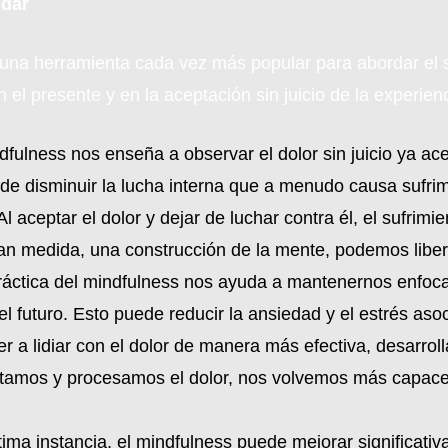
udar
una herramienta cada vez más popular para abordar el su
 el presente y en la aceptación sin juicio de la experienc
dfulness nos enseña a observar el dolor sin juicio ya acep
ede disminuir la lucha interna que a menudo causa sufrim
Al aceptar el dolor y dejar de luchar contra él, el sufrim
ran medida, una construcción de la mente, podemos libe
ráctica del mindfulness nos ayuda a mantenernos enfoca
l futuro. Esto puede reducir la ansiedad y el estrés asoc
er a lidiar con el dolor de manera más efectiva, desarro
tamos y procesamos el dolor, nos volvemos más capace
tima instancia, el mindfulness puede mejorar significati