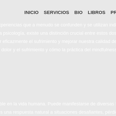
INICIO
SERVICIOS
BIO
LIBROS
P
experiencias que a menudo se confunden y se utilizan ind
 psicología, existe una distinción crucial entre estos d
 eficazmente el sufrimiento y mejorar nuestra calidad de 
l dolor y el sufrimiento y cómo la práctica del mindfuln
able en la vida humana. Puede manifestarse de diversas f
es una respuesta natural a situaciones desafiantes, pér