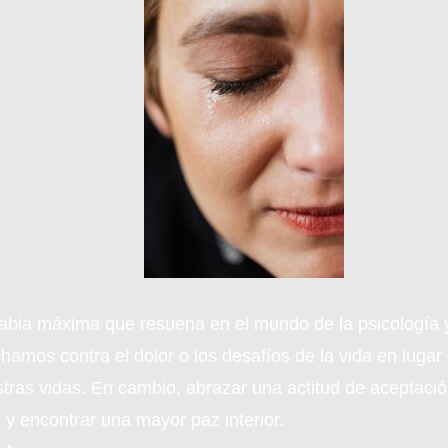
 sabia máxima que resuena en el mundo de la psicología 
hamos contra el dolor o los desafíos de la vida en luga
ras vidas. En cambio, abrazar una actitud de aceptació
 y encontrar una mayor paz interior.