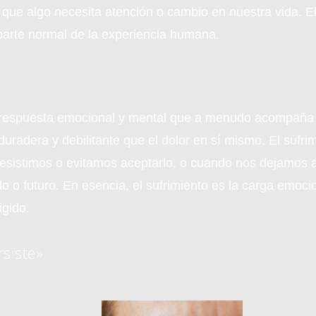
 que algo necesita atención o cambio en nuestra vida. E
parte normal de la experiencia humana.
 la respuesta emocional y mental que a menudo acompaña 
radera y debilitante que el dolor en sí mismo. El sufri
resistimos o evitamos aceptarlo, o cuando nos dejamos 
o o futuro. En esencia, el sufrimiento es la carga emoc
igido.
rsiste»