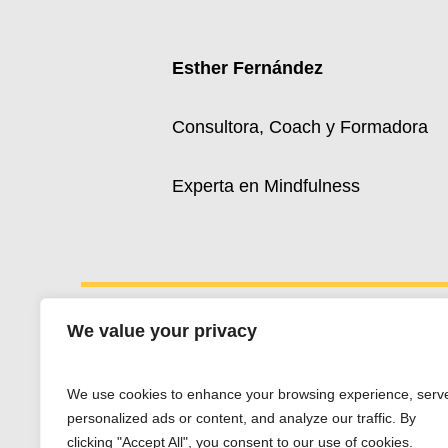
Esther Fernández
Consultora, Coach y Formadora
Experta en Mindfulness
We value your privacy
Esther Fernández
We use cookies to enhance your browsing experience, serv
Whatsapp:
+34 607 662 203
personalized ads or content, and analyze our traffic. By
esther@estherfdez.es
clicking "Accept All", you consent to our use of cookies.