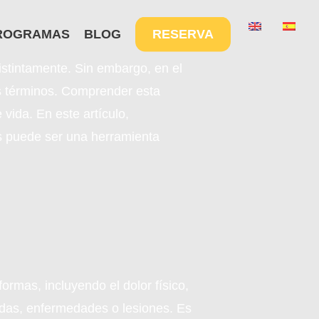
Menu
ROGRAMAS
BLOG
RESERVA
istintamente. Sin embargo, en el
os términos. Comprender esta
vida. En este artículo,
ess puede ser una herramienta
ormas, incluyendo el dolor físico,
didas, enfermedades o lesiones. Es