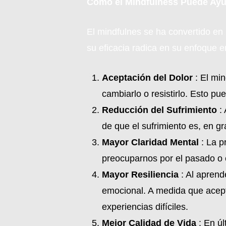
Cómo el Mindfulness Puede Ay
El mindfulnes se ha convertido en 
su eficacia radica en su enfoque en
Aceptación del Dolor
: El min
cambiarlo o resistirlo. Esto pu
Reducción del Sufrimiento
: 
de que el sufrimiento es, en g
Mayor Claridad Mental
: La p
preocuparnos por el pasado o e
Mayor Resiliencia
: Al aprend
emocional. A medida que acep
experiencias difíciles.
Mejor Calidad de Vida
: En úl