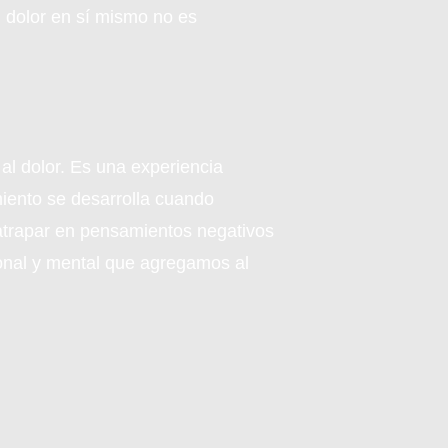
l dolor en sí mismo no es
al dolor. Es una experiencia
miento se desarrolla cuando
atrapar en pensamientos negativos
ional y mental que agregamos al