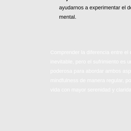
ayudarnos a experimentar el do
mental.
Comprender la diferencia entre el d
inevitable, pero el sufrimiento es
poderosa para abordar ambos aspect
mindfulness de manera regular, pod
vida con mayor serenidad y clarid