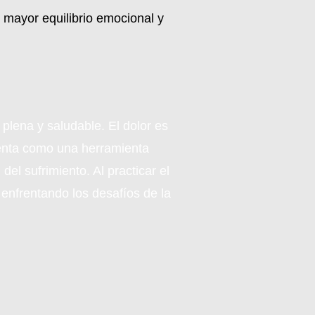
n mayor equilibrio emocional y
 plena y saludable. El dolor es
esenta como una herramienta
el sufrimiento. Al practicar el
 enfrentando los desafíos de la