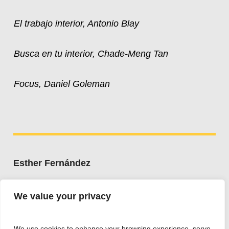
El trabajo interior, Antonio Blay
Busca en tu interior, Chade-Meng Tan
Focus, Daniel Goleman
Esther Fernández
Whatsapp:
+34 607 662 203
We value your privacy
esther@estherfdez.es
We use cookies to enhance your browsing experience, serve